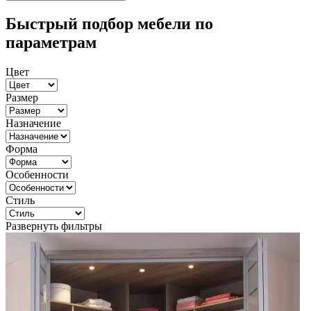
Быстрый подбор мебели по
параметрам
Цвет
Размер
Назначение
Форма
Особенности
Стиль
Развернуть фильтры