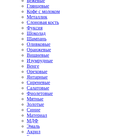
Бежевые
Глянцевые
Кофе с молоком
Металлик
Слоновая кость
Фуксия
Шоколад
Шампань
Оливковые
Оранжевые
Вишневые
Изумрудные
Венге
Ореховые
Янтарные
Сиреневые
Салатовые
Фиолетовые
Мятные
Золотые
Синие
Материал
МДФ
Эмаль
Акрил