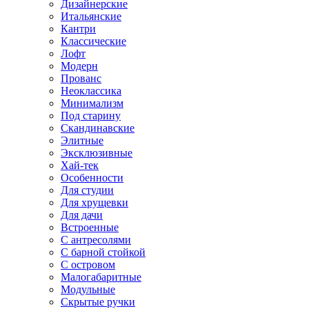
Дизайнерские
Итальянские
Кантри
Классические
Лофт
Модерн
Прованс
Неоклассика
Минимализм
Под старину
Скандинавские
Элитные
Эксклюзивные
Хай-тек
Особенности
Для студии
Для хрущевки
Для дачи
Встроенные
С антресолями
С барной стойкой
С островом
Малогабаритные
Модульные
Скрытые ручки