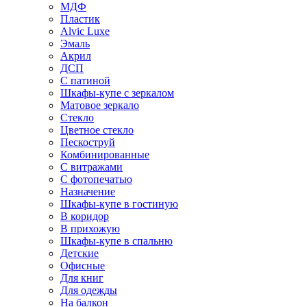
МДФ
Пластик
Alvic Luxe
Эмаль
Акрил
ДСП
С патиной
Шкафы-купе с зеркалом
Матовое зеркало
Стекло
Цветное стекло
Пескоструй
Комбинированные
С витражами
С фотопечатью
Назначение
Шкафы-купе в гостиную
В коридор
В прихожую
Шкафы-купе в спальню
Детские
Офисные
Для книг
Для одежды
На балкон