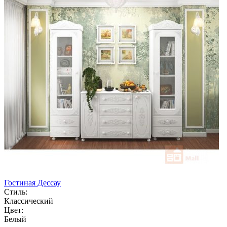
Гостиная Дессау
Стиль:
Классический
Цвет:
Белый