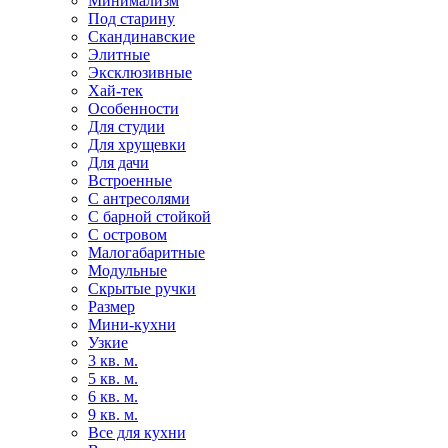
Минимализм
Под старину
Скандинавские
Элитные
Эксклюзивные
Хай-тек
Особенности
Для студии
Для хрущевки
Для дачи
Встроенные
С антресолями
С барной стойкой
С островом
Малогабаритные
Модульные
Скрытые ручки
Размер
Мини-кухни
Узкие
3 кв. м.
5 кв. м.
6 кв. м.
9 кв. м.
Все для кухни