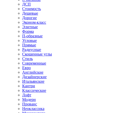
ДСП
Стоимость
Дешевые
Дорогие
Эконом-класс
Элитные
Форма
П-образные
Угловые
Прямые
Радиусные
Скошенные углы
Стиль
Современные
Евро
Английские
Дизайнерские
Итальянские
Кантри
Классические
Лофт
Модерн
Прованс
Неоклассика