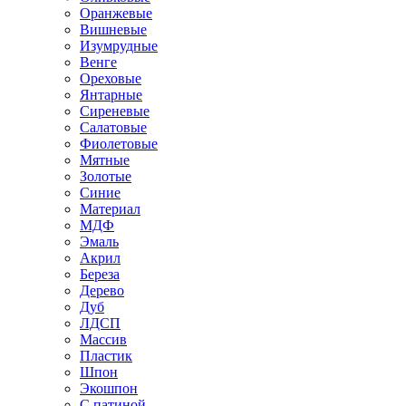
Оранжевые
Вишневые
Изумрудные
Венге
Ореховые
Янтарные
Сиреневые
Салатовые
Фиолетовые
Мятные
Золотые
Синие
Материал
МДФ
Эмаль
Акрил
Береза
Дерево
Дуб
ЛДСП
Массив
Пластик
Шпон
Экошпон
С патиной