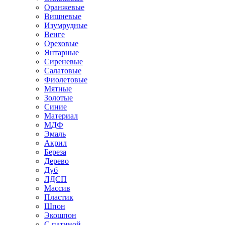
Оранжевые
Вишневые
Изумрудные
Венге
Ореховые
Янтарные
Сиреневые
Салатовые
Фиолетовые
Мятные
Золотые
Синие
Материал
МДФ
Эмаль
Акрил
Береза
Дерево
Дуб
ЛДСП
Массив
Пластик
Шпон
Экошпон
С патиной