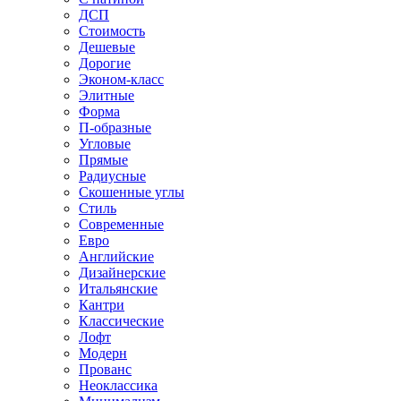
ДСП
Стоимость
Дешевые
Дорогие
Эконом-класс
Элитные
Форма
П-образные
Угловые
Прямые
Радиусные
Скошенные углы
Стиль
Современные
Евро
Английские
Дизайнерские
Итальянские
Кантри
Классические
Лофт
Модерн
Прованс
Неоклассика