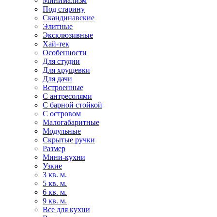
Минимализм
Под старину
Скандинавские
Элитные
Эксклюзивные
Хай-тек
Особенности
Для студии
Для хрущевки
Для дачи
Встроенные
С антресолями
С барной стойкой
С островом
Малогабаритные
Модульные
Скрытые ручки
Размер
Мини-кухни
Узкие
3 кв. м.
5 кв. м.
6 кв. м.
9 кв. м.
Все для кухни