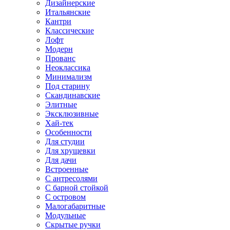
Дизайнерские
Итальянские
Кантри
Классические
Лофт
Модерн
Прованс
Неоклассика
Минимализм
Под старину
Скандинавские
Элитные
Эксклюзивные
Хай-тек
Особенности
Для студии
Для хрущевки
Для дачи
Встроенные
С антресолями
С барной стойкой
С островом
Малогабаритные
Модульные
Скрытые ручки