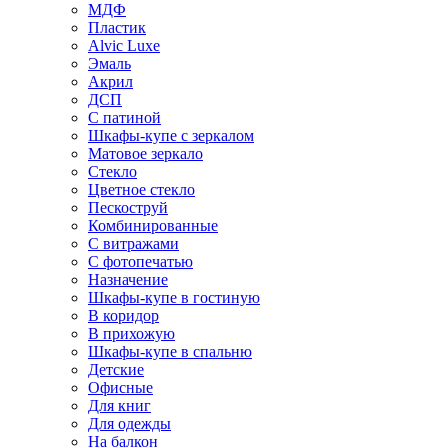
МДФ
Пластик
Alvic Luxe
Эмаль
Акрил
ДСП
С патиной
Шкафы-купе с зеркалом
Матовое зеркало
Стекло
Цветное стекло
Пескоструй
Комбинированные
С витражами
С фотопечатью
Назначение
Шкафы-купе в гостиную
В коридор
В прихожую
Шкафы-купе в спальню
Детские
Офисные
Для книг
Для одежды
На балкон