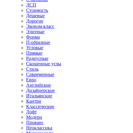
ДСП
Стоимость
Дешевые
Дорогие
Эконом-класс
Элитные
Форма
П-образные
Угловые
Прямые
Радиусные
Скошенные углы
Стиль
Современные
Евро
Английские
Дизайнерские
Итальянские
Кантри
Классические
Лофт
Модерн
Прованс
Неоклассика