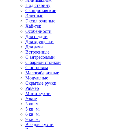
Минимализм
Под старину
Скандинавские
Элитные
Эксклюзивные
Хай-тек
Особенности
Для студии
Для хрущевки
Для дачи
Встроенные
С антресолями
С барной стойкой
С островом
Малогабаритные
Модульные
Скрытые ручки
Размер
Мини-кухни
Узкие
3 кв. м.
5 кв. м.
6 кв. м.
9 кв. м.
Все для кухни