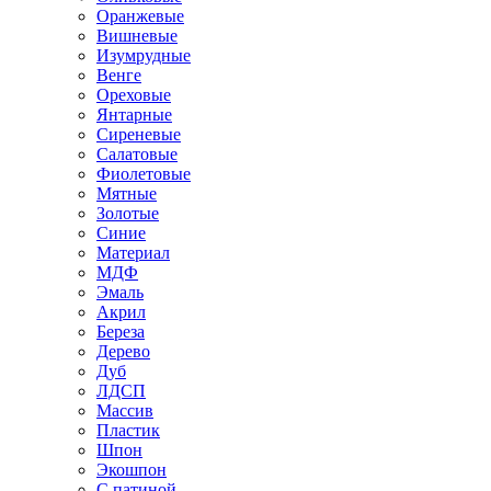
Оранжевые
Вишневые
Изумрудные
Венге
Ореховые
Янтарные
Сиреневые
Салатовые
Фиолетовые
Мятные
Золотые
Синие
Материал
МДФ
Эмаль
Акрил
Береза
Дерево
Дуб
ЛДСП
Массив
Пластик
Шпон
Экошпон
С патиной