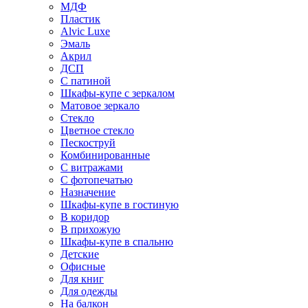
МДФ
Пластик
Alvic Luxe
Эмаль
Акрил
ДСП
С патиной
Шкафы-купе с зеркалом
Матовое зеркало
Стекло
Цветное стекло
Пескоструй
Комбинированные
С витражами
С фотопечатью
Назначение
Шкафы-купе в гостиную
В коридор
В прихожую
Шкафы-купе в спальню
Детские
Офисные
Для книг
Для одежды
На балкон