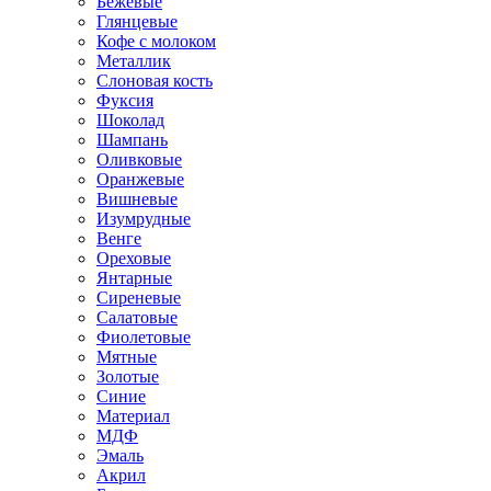
Бежевые
Глянцевые
Кофе с молоком
Металлик
Слоновая кость
Фуксия
Шоколад
Шампань
Оливковые
Оранжевые
Вишневые
Изумрудные
Венге
Ореховые
Янтарные
Сиреневые
Салатовые
Фиолетовые
Мятные
Золотые
Синие
Материал
МДФ
Эмаль
Акрил