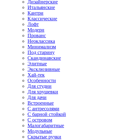
Дизайнерские
Итальянские
Кантри
Классические
Лофт
Модерн
Прованс
Неоклассика
Минимализм
Под старину
Скандинавские
Элитные
Эксклюзивные
Хай-тек
Особенности
Для студии
Для хрущевки
Для дачи
Встроенные
С антресолями
С барной стойкой
С островом
Малогабаритные
Модульные
Скрытые ручки