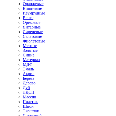
Оранжевые
Вишневые
Изумрудные
Венге
Ореховые
Янтарные
Сиреневые
Салатовые
Фиолетовые
Мятные
Золотые
Синие
Материал
МДФ
Эмаль
Акрил
Береза
Дерево
Дуб
ЛДСП
Массив
Пластик
Шпон
Экошпон
С патиной