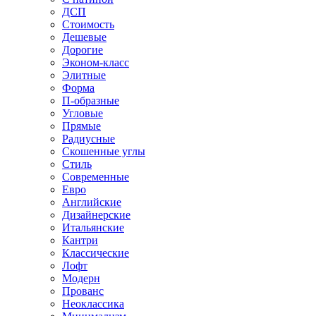
ДСП
Стоимость
Дешевые
Дорогие
Эконом-класс
Элитные
Форма
П-образные
Угловые
Прямые
Радиусные
Скошенные углы
Стиль
Современные
Евро
Английские
Дизайнерские
Итальянские
Кантри
Классические
Лофт
Модерн
Прованс
Неоклассика