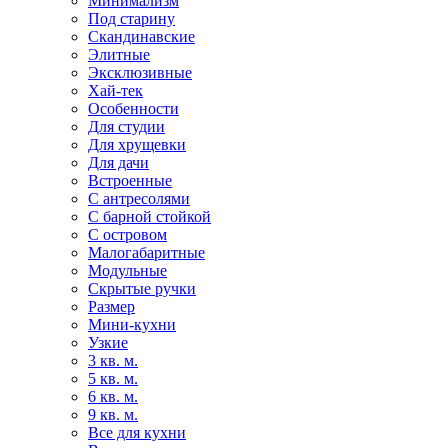
Минимализм
Под старину
Скандинавские
Элитные
Эксклюзивные
Хай-тек
Особенности
Для студии
Для хрущевки
Для дачи
Встроенные
С антресолями
С барной стойкой
С островом
Малогабаритные
Модульные
Скрытые ручки
Размер
Мини-кухни
Узкие
3 кв. м.
5 кв. м.
6 кв. м.
9 кв. м.
Все для кухни