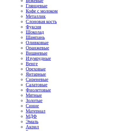
Бежевые
Глянцевые
Кофе с молоком
Металлик
Слоновая кость
Фуксия
Шоколад
Шампань
Оливковые
Оранжевые
Вишневые
Изумрудные
Венге
Ореховые
Янтарные
Сиреневые
Салатовые
Фиолетовые
Мятные
Золотые
Синие
Материал
МДФ
Эмаль
Акрил