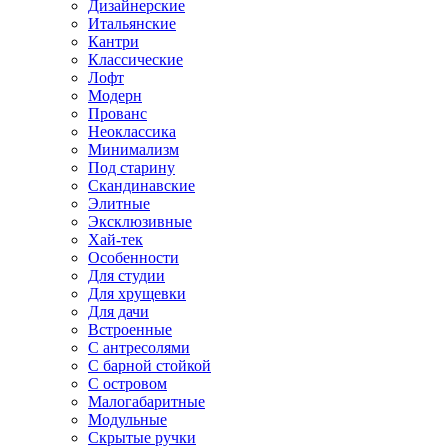
Дизайнерские
Итальянские
Кантри
Классические
Лофт
Модерн
Прованс
Неоклассика
Минимализм
Под старину
Скандинавские
Элитные
Эксклюзивные
Хай-тек
Особенности
Для студии
Для хрущевки
Для дачи
Встроенные
С антресолями
С барной стойкой
С островом
Малогабаритные
Модульные
Скрытые ручки