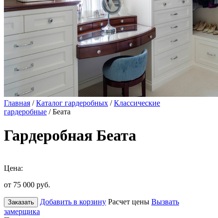
Главная
/
Каталог гардеробных
/
Классические
гардеробные
/ Беата
Гардеробная Беата
Цена:
от 75 000
руб.
Добавить в корзину
Расчет цены
Вызвать
Заказать
замерщика