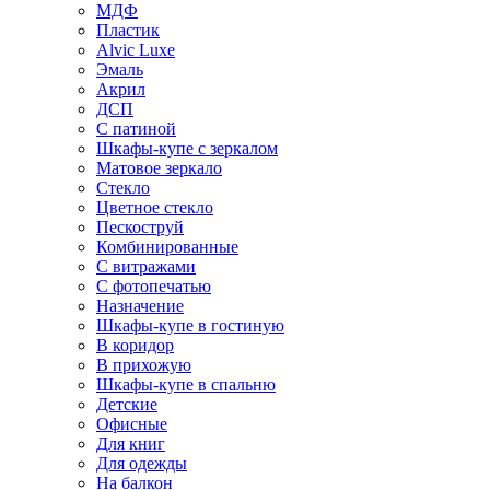
МДФ
Пластик
Alvic Luxe
Эмаль
Акрил
ДСП
С патиной
Шкафы-купе с зеркалом
Матовое зеркало
Стекло
Цветное стекло
Пескоструй
Комбинированные
С витражами
С фотопечатью
Назначение
Шкафы-купе в гостиную
В коридор
В прихожую
Шкафы-купе в спальню
Детские
Офисные
Для книг
Для одежды
На балкон