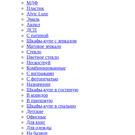
МДФ
Пластик
Alvic Luxe
Эмаль
Акрил
ДСП
С патиной
Шкафы-купе с зеркалом
Матовое зеркало
Стекло
Цветное стекло
Пескоструй
Комбинированные
С витражами
С фотопечатью
Назначение
Шкафы-купе в гостиную
В коридор
В прихожую
Шкафы-купе в спальню
Детские
Офисные
Для книг
Для одежды
На балкон