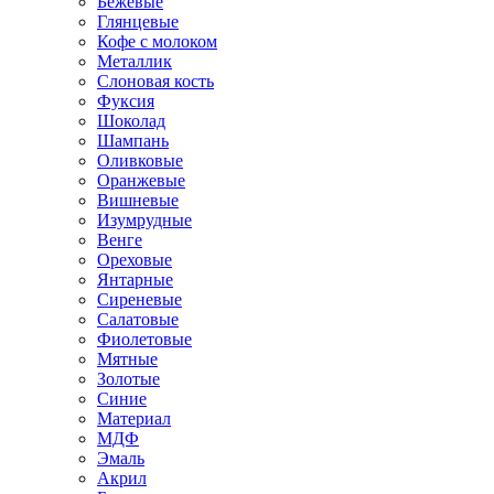
Бежевые
Глянцевые
Кофе с молоком
Металлик
Слоновая кость
Фуксия
Шоколад
Шампань
Оливковые
Оранжевые
Вишневые
Изумрудные
Венге
Ореховые
Янтарные
Сиреневые
Салатовые
Фиолетовые
Мятные
Золотые
Синие
Материал
МДФ
Эмаль
Акрил