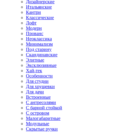
Дизайнерские
Итальянские
Кантри
Классические
Лофт
Модерн
Прованс
Неоклассика
Минимализм
Под старину
Скандинавские
Элитные
Эксклюзивные
Хай-тек
Особенности
Для студии
Для хрущевки
Для дачи
Встроенные
С антресолями
С барной стойкой
С островом
Малогабаритные
Модульные
Скрытые ручки