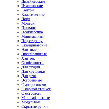
Дизайнерские
Итальянские
Кантри
Классические
Лофт
Модерн
Прованс
Неоклассика
Минимализм
Под старину
Скандинавские
Элитные
Эксклюзивные
Хай-тек
Особенности
Для студии
Для хрущевки
Для дачи
Встроенные
С антресолями
С барной стойкой
С островом
Малогабаритные
Модульные
Скрытые ручки