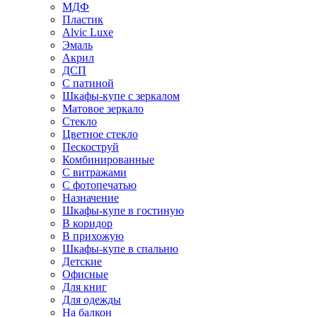
МДФ
Пластик
Alvic Luxe
Эмаль
Акрил
ДСП
С патиной
Шкафы-купе с зеркалом
Матовое зеркало
Стекло
Цветное стекло
Пескоструй
Комбинированные
С витражами
С фотопечатью
Назначение
Шкафы-купе в гостиную
В коридор
В прихожую
Шкафы-купе в спальню
Детские
Офисные
Для книг
Для одежды
На балкон