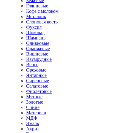
Бежевые
Глянцевые
Кофе с молоком
Металлик
Слоновая кость
Фуксия
Шоколад
Шампань
Оливковые
Оранжевые
Вишневые
Изумрудные
Венге
Ореховые
Янтарные
Сиреневые
Салатовые
Фиолетовые
Мятные
Золотые
Синие
Материал
МДФ
Эмаль
Акрил