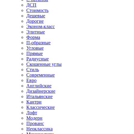
ДСП
Стоимость
Дешевые
Дорогие
Эконом-класс
Элитные
Форма
П-образные
Угловые
Прямые
Радиусные
Скошенные углы
Стиль
Современные
Евро
Английские
Дизайнерские
Итальянские
Кантри
Классические
Лофт
Модерн
Прованс
Неоклассика