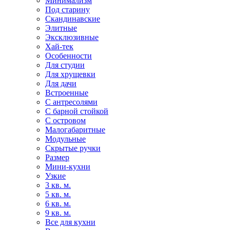
Минимализм
Под старину
Скандинавские
Элитные
Эксклюзивные
Хай-тек
Особенности
Для студии
Для хрущевки
Для дачи
Встроенные
С антресолями
С барной стойкой
С островом
Малогабаритные
Модульные
Скрытые ручки
Размер
Мини-кухни
Узкие
3 кв. м.
5 кв. м.
6 кв. м.
9 кв. м.
Все для кухни