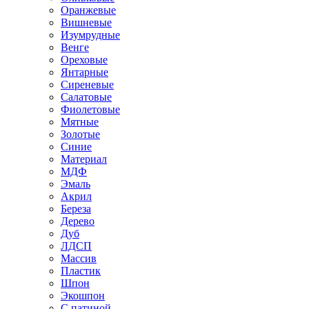
Оранжевые
Вишневые
Изумрудные
Венге
Ореховые
Янтарные
Сиреневые
Салатовые
Фиолетовые
Мятные
Золотые
Синие
Материал
МДФ
Эмаль
Акрил
Береза
Дерево
Дуб
ЛДСП
Массив
Пластик
Шпон
Экошпон
С патиной