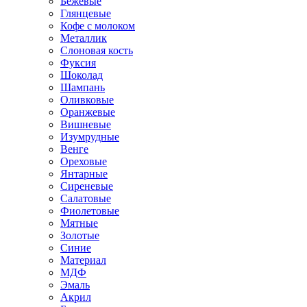
Бежевые
Глянцевые
Кофе с молоком
Металлик
Слоновая кость
Фуксия
Шоколад
Шампань
Оливковые
Оранжевые
Вишневые
Изумрудные
Венге
Ореховые
Янтарные
Сиреневые
Салатовые
Фиолетовые
Мятные
Золотые
Синие
Материал
МДФ
Эмаль
Акрил