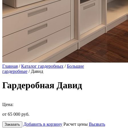
Главная
/
Каталог гардеробных
/
Большие
гардеробные
/ Давид
Гардеробная Давид
Цена:
от 65 000
руб.
Добавить в корзину
Расчет цены
Вызвать
Заказать