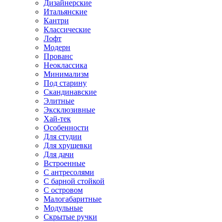
Дизайнерские
Итальянские
Кантри
Классические
Лофт
Модерн
Прованс
Неоклассика
Минимализм
Под старину
Скандинавские
Элитные
Эксклюзивные
Хай-тек
Особенности
Для студии
Для хрущевки
Для дачи
Встроенные
С антресолями
С барной стойкой
С островом
Малогабаритные
Модульные
Скрытые ручки