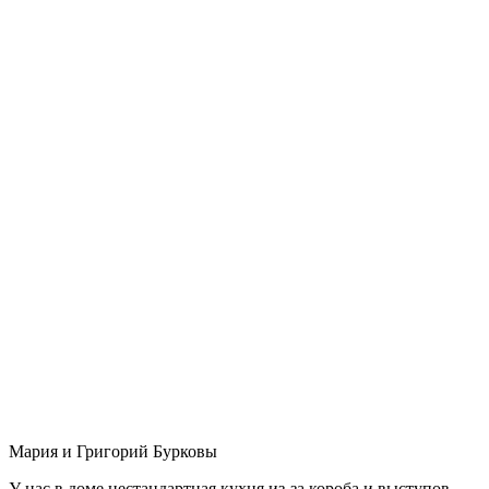
Мария и Григорий Бурковы
У нас в доме нестандартная кухня из-за короба и выступов,