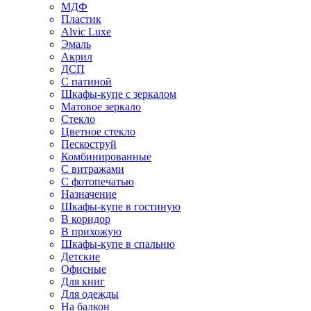
МДФ
Пластик
Alvic Luxe
Эмаль
Акрил
ДСП
С патиной
Шкафы-купе с зеркалом
Матовое зеркало
Стекло
Цветное стекло
Пескоструй
Комбинированные
С витражами
С фотопечатью
Назначение
Шкафы-купе в гостиную
В коридор
В прихожую
Шкафы-купе в спальню
Детские
Офисные
Для книг
Для одежды
На балкон