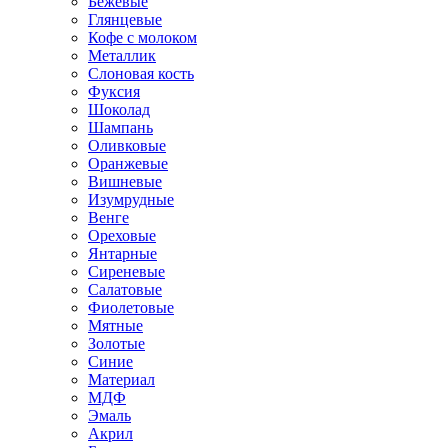
Бежевые
Глянцевые
Кофе с молоком
Металлик
Слоновая кость
Фуксия
Шоколад
Шампань
Оливковые
Оранжевые
Вишневые
Изумрудные
Венге
Ореховые
Янтарные
Сиреневые
Салатовые
Фиолетовые
Мятные
Золотые
Синие
Материал
МДФ
Эмаль
Акрил