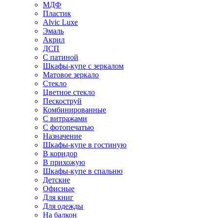
МДФ
Пластик
Alvic Luxe
Эмаль
Акрил
ДСП
С патиной
Шкафы-купе с зеркалом
Матовое зеркало
Стекло
Цветное стекло
Пескоструй
Комбинированные
С витражами
С фотопечатью
Назначение
Шкафы-купе в гостиную
В коридор
В прихожую
Шкафы-купе в спальню
Детские
Офисные
Для книг
Для одежды
На балкон