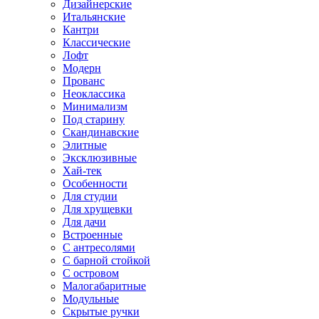
Дизайнерские
Итальянские
Кантри
Классические
Лофт
Модерн
Прованс
Неоклассика
Минимализм
Под старину
Скандинавские
Элитные
Эксклюзивные
Хай-тек
Особенности
Для студии
Для хрущевки
Для дачи
Встроенные
С антресолями
С барной стойкой
С островом
Малогабаритные
Модульные
Скрытые ручки