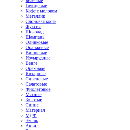
Бежевые
Глянцевые
Кофе с молоком
Металлик
Слоновая кость
Фуксия
Шоколад
Шампань
Оливковые
Оранжевые
Вишневые
Изумрудные
Венге
Ореховые
Янтарные
Сиреневые
Салатовые
Фиолетовые
Мятные
Золотые
Синие
Материал
МДФ
Эмаль
Акрил