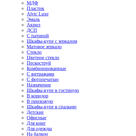
МДФ
Пластик
Alvic Luxe
Эмаль
Акрил
ДСП
С патиной
Шкафы-купе с зеркалом
Матовое зеркало
Стекло
Цветное стекло
Пескоструй
Комбинированные
С витражами
С фотопечатью
Назначение
Шкафы-купе в гостиную
В коридор
В прихожую
Шкафы-купе в спальню
Детские
Офисные
Для книг
Для одежды
На балкон