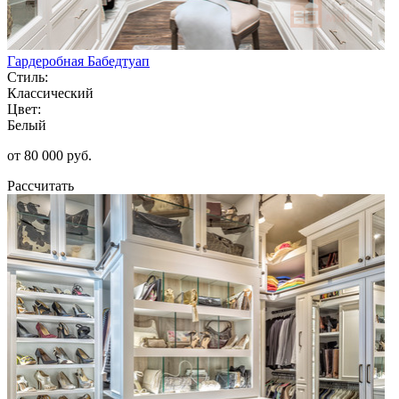
Гардеробная Бабедтуап
Стиль:
Классический
Цвет:
Белый
от 80 000 руб.
Рассчитать