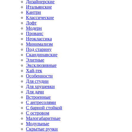
Дизайнерские
Итальянские
Кантри
Классические
Лофт
Модерн
Прованс
Неоклассика
Минимализм
Под старину
Скандинавские
Элитные
Эксклюзивные
Хай-тек
Особенности
Для студии
Для хрущевки
Для дачи
Встроенные
С антресолями
С барной стойкой
С островом
Малогабаритные
Модульные
Скрытые ручки