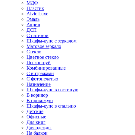
МДФ
Пластик
Alvic Luxe
Эмаль
Акрил
ДСП
С патиной
Шкафы-купе с зеркалом
Матовое зеркало
Стекло
Цветное стекло
Пескоструй
Комбинированные
С витражами
С фотопечатью
Назначение
Шкафы-купе в гостиную
В коридор
В прихожую
Шкафы-купе в спальню
Детские
Офисные
Для книг
Для одежды
На балкон