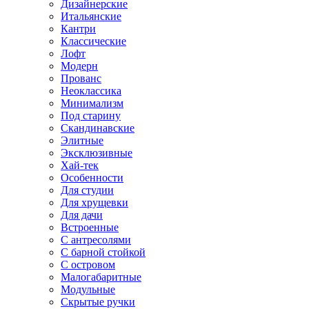
Дизайнерские
Итальянские
Кантри
Классические
Лофт
Модерн
Прованс
Неоклассика
Минимализм
Под старину
Скандинавские
Элитные
Эксклюзивные
Хай-тек
Особенности
Для студии
Для хрущевки
Для дачи
Встроенные
С антресолями
С барной стойкой
С островом
Малогабаритные
Модульные
Скрытые ручки