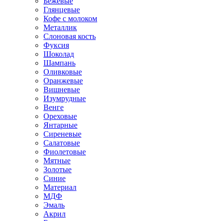
Бежевые
Глянцевые
Кофе с молоком
Металлик
Слоновая кость
Фуксия
Шоколад
Шампань
Оливковые
Оранжевые
Вишневые
Изумрудные
Венге
Ореховые
Янтарные
Сиреневые
Салатовые
Фиолетовые
Мятные
Золотые
Синие
Материал
МДФ
Эмаль
Акрил