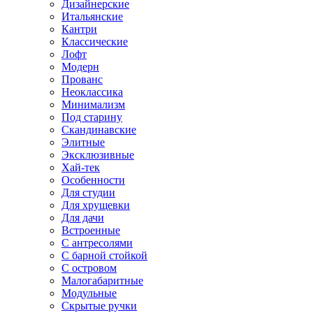
Дизайнерские
Итальянские
Кантри
Классические
Лофт
Модерн
Прованс
Неоклассика
Минимализм
Под старину
Скандинавские
Элитные
Эксклюзивные
Хай-тек
Особенности
Для студии
Для хрущевки
Для дачи
Встроенные
С антресолями
С барной стойкой
С островом
Малогабаритные
Модульные
Скрытые ручки