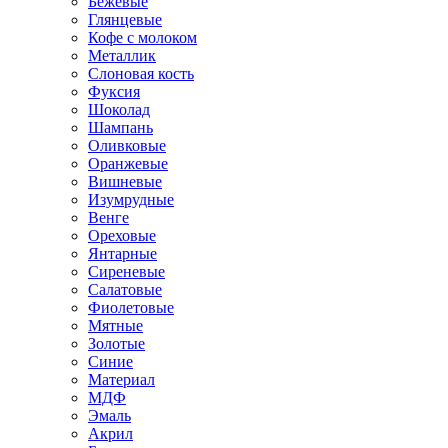
Бежевые
Глянцевые
Кофе с молоком
Металлик
Слоновая кость
Фуксия
Шоколад
Шампань
Оливковые
Оранжевые
Вишневые
Изумрудные
Венге
Ореховые
Янтарные
Сиреневые
Салатовые
Фиолетовые
Мятные
Золотые
Синие
Материал
МДФ
Эмаль
Акрил