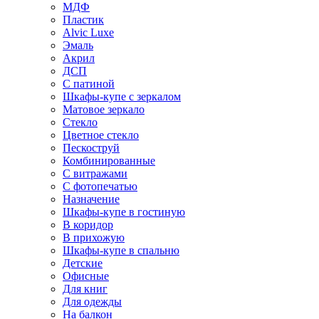
МДФ
Пластик
Alvic Luxe
Эмаль
Акрил
ДСП
С патиной
Шкафы-купе с зеркалом
Матовое зеркало
Стекло
Цветное стекло
Пескоструй
Комбинированные
С витражами
С фотопечатью
Назначение
Шкафы-купе в гостиную
В коридор
В прихожую
Шкафы-купе в спальню
Детские
Офисные
Для книг
Для одежды
На балкон