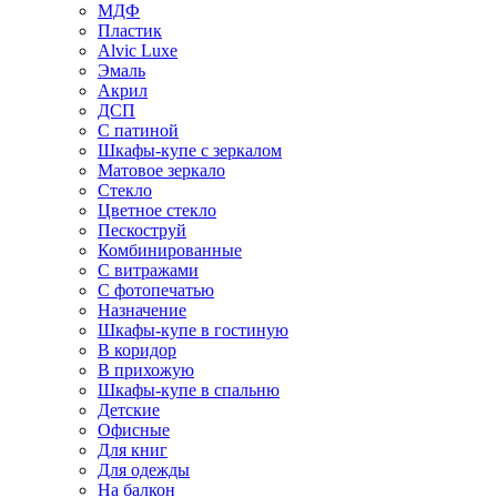
МДФ
Пластик
Alvic Luxe
Эмаль
Акрил
ДСП
С патиной
Шкафы-купе с зеркалом
Матовое зеркало
Стекло
Цветное стекло
Пескоструй
Комбинированные
С витражами
С фотопечатью
Назначение
Шкафы-купе в гостиную
В коридор
В прихожую
Шкафы-купе в спальню
Детские
Офисные
Для книг
Для одежды
На балкон