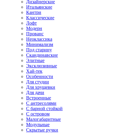
Дизайнерские
Итальянские
Кантри
Классические
Лофт
Модерн
Прованс
Неоклассика
Минимализм
Под старину
Скандинавские
Элитные
Эксклюзивные
Хай-тек
Особенности
Для студии
Для хрущевки
Для дачи
Встроенные
С антресолями
С барной стойкой
С островом
Малогабаритные
Модульные
Скрытые ручки