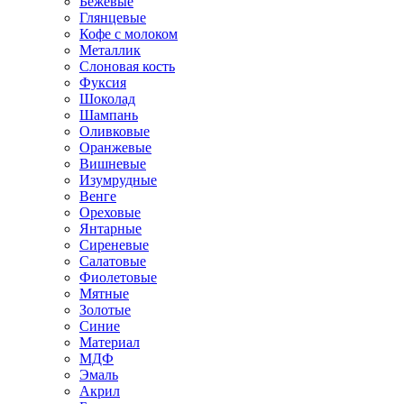
Бежевые
Глянцевые
Кофе с молоком
Металлик
Слоновая кость
Фуксия
Шоколад
Шампань
Оливковые
Оранжевые
Вишневые
Изумрудные
Венге
Ореховые
Янтарные
Сиреневые
Салатовые
Фиолетовые
Мятные
Золотые
Синие
Материал
МДФ
Эмаль
Акрил