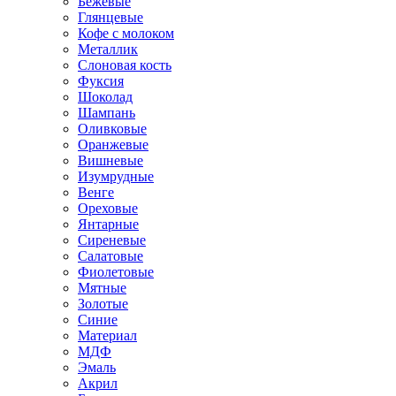
Бежевые
Глянцевые
Кофе с молоком
Металлик
Слоновая кость
Фуксия
Шоколад
Шампань
Оливковые
Оранжевые
Вишневые
Изумрудные
Венге
Ореховые
Янтарные
Сиреневые
Салатовые
Фиолетовые
Мятные
Золотые
Синие
Материал
МДФ
Эмаль
Акрил