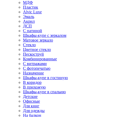
МДФ
Пластик
Alvic Luxe
Эмаль
Акрил
ДСП
С патиной
Шкафы-купе с зеркалом
Матовое зеркало
Стекло
Цветное стекло
Пескоструй
Комбинированные
С витражами
С фотопечатью
Назначение
Шкафы-купе в гостиную
В коридор
В прихожую
Шкафы-купе в спальню
Детские
Офисные
Для книг
Для одежды
На балкон