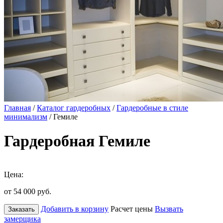
Главная
/
Каталог гардеробных
/
Гардеробные в стиле
минимализм
/ Гемиле
Гардеробная Гемиле
Цена:
от 54 000
руб.
Добавить в корзину
Расчет цены
Вызвать
Заказать
замерщика