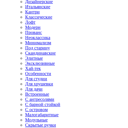
Дизайнерские
Итальянские
Кантри
Классические
Лофт
Модерн
Прованс
Неоклассика
Минимализм
Под старину
Скандинавские
Элитные
Эксклюзивные
Хай-тек
Особенности
Для студии
Для хрущевки
Для дачи
Встроенные
С антресолями
С барной стойкой
С островом
Малогабаритные
Модульные
Скрытые ручки