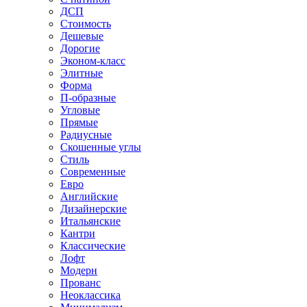
ДСП
Стоимость
Дешевые
Дорогие
Эконом-класс
Элитные
Форма
П-образные
Угловые
Прямые
Радиусные
Скошенные углы
Стиль
Современные
Евро
Английские
Дизайнерские
Итальянские
Кантри
Классические
Лофт
Модерн
Прованс
Неоклассика