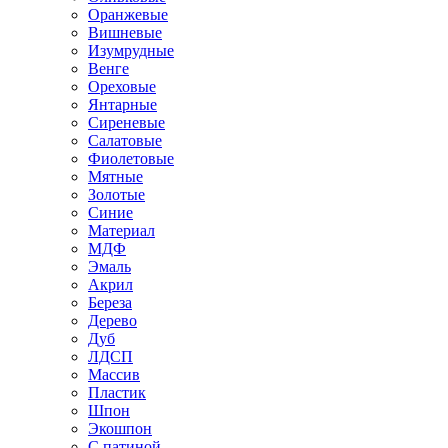
Оранжевые
Вишневые
Изумрудные
Венге
Ореховые
Янтарные
Сиреневые
Салатовые
Фиолетовые
Мятные
Золотые
Синие
Материал
МДФ
Эмаль
Акрил
Береза
Дерево
Дуб
ЛДСП
Массив
Пластик
Шпон
Экошпон
С патиной