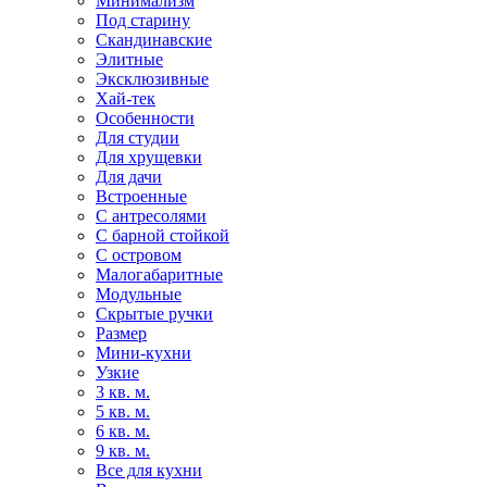
Минимализм
Под старину
Скандинавские
Элитные
Эксклюзивные
Хай-тек
Особенности
Для студии
Для хрущевки
Для дачи
Встроенные
С антресолями
С барной стойкой
С островом
Малогабаритные
Модульные
Скрытые ручки
Размер
Мини-кухни
Узкие
3 кв. м.
5 кв. м.
6 кв. м.
9 кв. м.
Все для кухни