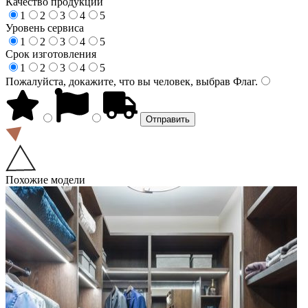
Качество продукции
1
2
3
4
5
Уровень сервиса
1
2
3
4
5
Срок изготовления
1
2
3
4
5
Пожалуйста, докажите, что вы человек, выбрав
Флаг
.
Похожие модели