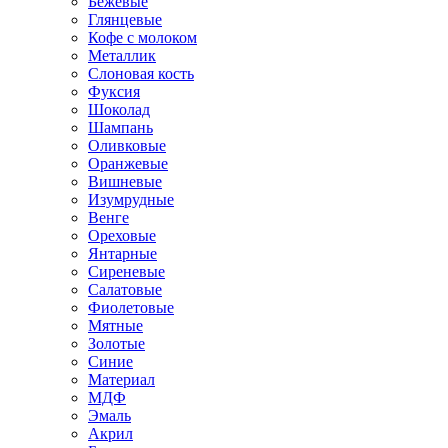
Бежевые
Глянцевые
Кофе с молоком
Металлик
Слоновая кость
Фуксия
Шоколад
Шампань
Оливковые
Оранжевые
Вишневые
Изумрудные
Венге
Ореховые
Янтарные
Сиреневые
Салатовые
Фиолетовые
Мятные
Золотые
Синие
Материал
МДФ
Эмаль
Акрил