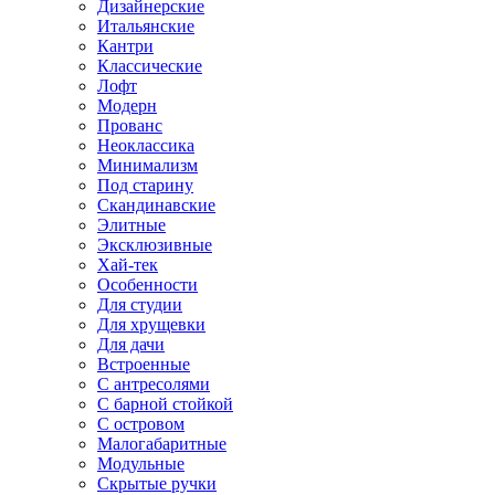
Дизайнерские
Итальянские
Кантри
Классические
Лофт
Модерн
Прованс
Неоклассика
Минимализм
Под старину
Скандинавские
Элитные
Эксклюзивные
Хай-тек
Особенности
Для студии
Для хрущевки
Для дачи
Встроенные
С антресолями
С барной стойкой
С островом
Малогабаритные
Модульные
Скрытые ручки