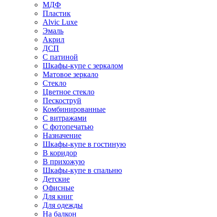
МДФ
Пластик
Alvic Luxe
Эмаль
Акрил
ДСП
С патиной
Шкафы-купе с зеркалом
Матовое зеркало
Стекло
Цветное стекло
Пескоструй
Комбинированные
С витражами
С фотопечатью
Назначение
Шкафы-купе в гостиную
В коридор
В прихожую
Шкафы-купе в спальню
Детские
Офисные
Для книг
Для одежды
На балкон