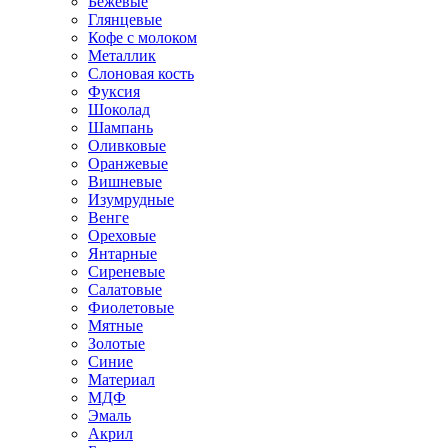
Бежевые
Глянцевые
Кофе с молоком
Металлик
Слоновая кость
Фуксия
Шоколад
Шампань
Оливковые
Оранжевые
Вишневые
Изумрудные
Венге
Ореховые
Янтарные
Сиреневые
Салатовые
Фиолетовые
Мятные
Золотые
Синие
Материал
МДФ
Эмаль
Акрил