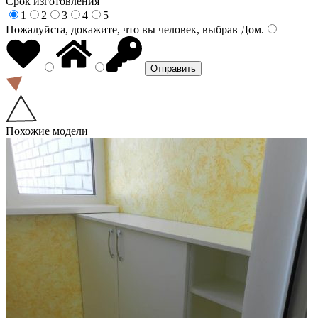
Срок изготовления
1
2
3
4
5
Пожалуйста, докажите, что вы человек, выбрав
Дом
.
Похожие модели