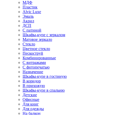
МДФ
Пластик
Alvic Luxe
Эмаль
Акрил
ДСП
С патиной
Шкафы-купе с зеркалом
Матовое зеркало
Стекло
Цветное стекло
Пескоструй
Комбинированные
С витражами
С фотопечатью
Назначение
Шкафы-купе в гостиную
В коридор
В прихожую
Шкафы-купе в спальню
Детские
Офисные
Для книг
Для одежды
На балкон