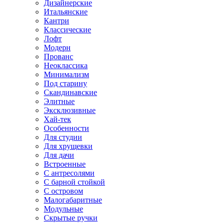
Дизайнерские
Итальянские
Кантри
Классические
Лофт
Модерн
Прованс
Неоклассика
Минимализм
Под старину
Скандинавские
Элитные
Эксклюзивные
Хай-тек
Особенности
Для студии
Для хрущевки
Для дачи
Встроенные
С антресолями
С барной стойкой
С островом
Малогабаритные
Модульные
Скрытые ручки