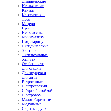
Дизайнерские
Итальянские
Кантри
Классические
Лофт
Модерн
Прованс
Неоклассика
Минимализм
Под старину
Скандинавские
Элитные
Эксклюзивные
Хай-тек
Особенности
Для студии
Для хрущевки
Для дачи
Встроенные
С антресолями
С барной стойкой
С островом
Малогабаритные
Модульные
Скрытые ручки