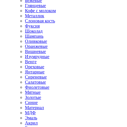
Бежевые
Глянцевые
Кофе с молоком
Металлик
Слоновая кость
Фуксия
Шоколад
Шампань
Оливковые
Оранжевые
Вишневые
Изумрудные
Венге
Ореховые
Янтарные
Сиреневые
Салатовые
Фиолетовые
Мятные
Золотые
Синие
Материал
МДФ
Эмаль
Акрил