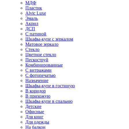
МДФ
Пластик
Alvic Luxe
Эмаль
Акрил
ДСП
С патиной
Шкафы-купе с зеркалом
Матовое зеркало
Стекло
Цветное стекло
Пескоструй
Комбинированные
С витражами
С фотопечатью
Назначение
Шкафы-купе в гостиную
В коридор
В прихожую
Шкафы-купе в спальню
Детские
Офисные
Для книг
Для одежды
На балкон