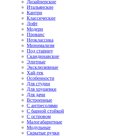
Дизайнерские
Итальянские
Кантри
Классические
Лофт
Модерн
Прованс
Неоклассика
Минимализм
Под старину
Скандинавские
Элитные
Эксклюзивные
Хай-тек
Особенности
Для студии
Для хрущевки
Для дачи
Встроенные
С антресолями
С барной стойкой
С островом
Малогабаритные
Модульные
Скрытые ручки