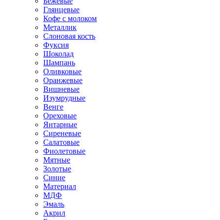
Бежевые
Глянцевые
Кофе с молоком
Металлик
Слоновая кость
Фуксия
Шоколад
Шампань
Оливковые
Оранжевые
Вишневые
Изумрудные
Венге
Ореховые
Янтарные
Сиреневые
Салатовые
Фиолетовые
Мятные
Золотые
Синие
Материал
МДФ
Эмаль
Акрил