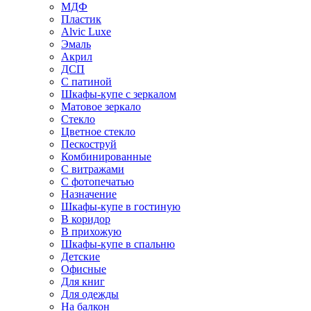
МДФ
Пластик
Alvic Luxe
Эмаль
Акрил
ДСП
С патиной
Шкафы-купе с зеркалом
Матовое зеркало
Стекло
Цветное стекло
Пескоструй
Комбинированные
С витражами
С фотопечатью
Назначение
Шкафы-купе в гостиную
В коридор
В прихожую
Шкафы-купе в спальню
Детские
Офисные
Для книг
Для одежды
На балкон