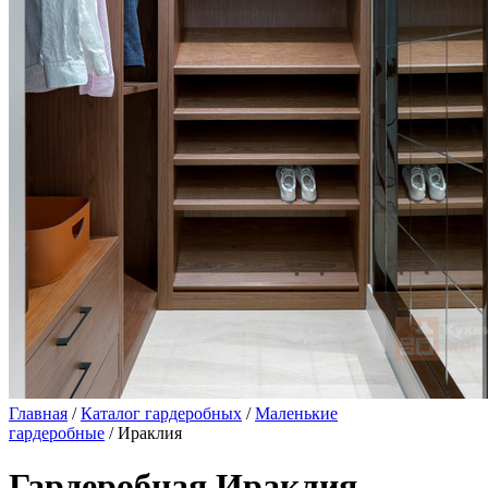
Главная
/
Каталог гардеробных
/
Маленькие
гардеробные
/ Ираклия
Гардеробная Ираклия