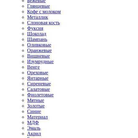
Бежевые
Глянцевые
Кофе с молоком
Металлик
Слоновая кость
Фуксия
Шоколад
Шампань
Оливковые
Оранжевые
Вишневые
Изумрудные
Венге
Ореховые
Янтарные
Сиреневые
Салатовые
Фиолетовые
Мятные
Золотые
Синие
Материал
МДФ
Эмаль
Акрил