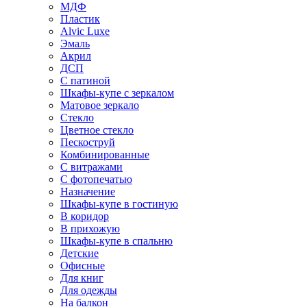
МДФ
Пластик
Alvic Luxe
Эмаль
Акрил
ДСП
С патиной
Шкафы-купе с зеркалом
Матовое зеркало
Стекло
Цветное стекло
Пескоструй
Комбинированные
С витражами
С фотопечатью
Назначение
Шкафы-купе в гостиную
В коридор
В прихожую
Шкафы-купе в спальню
Детские
Офисные
Для книг
Для одежды
На балкон