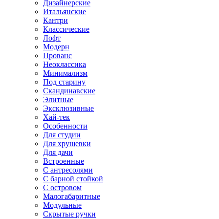
Дизайнерские
Итальянские
Кантри
Классические
Лофт
Модерн
Прованс
Неоклассика
Минимализм
Под старину
Скандинавские
Элитные
Эксклюзивные
Хай-тек
Особенности
Для студии
Для хрущевки
Для дачи
Встроенные
С антресолями
С барной стойкой
С островом
Малогабаритные
Модульные
Скрытые ручки