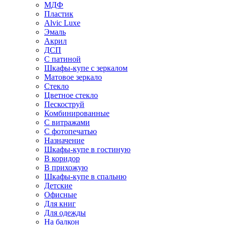
МДФ
Пластик
Alvic Luxe
Эмаль
Акрил
ДСП
С патиной
Шкафы-купе с зеркалом
Матовое зеркало
Стекло
Цветное стекло
Пескоструй
Комбинированные
С витражами
С фотопечатью
Назначение
Шкафы-купе в гостиную
В коридор
В прихожую
Шкафы-купе в спальню
Детские
Офисные
Для книг
Для одежды
На балкон