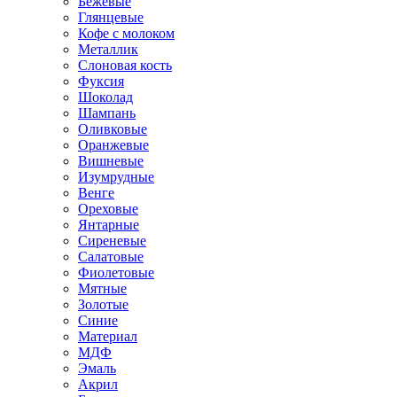
Бежевые
Глянцевые
Кофе с молоком
Металлик
Слоновая кость
Фуксия
Шоколад
Шампань
Оливковые
Оранжевые
Вишневые
Изумрудные
Венге
Ореховые
Янтарные
Сиреневые
Салатовые
Фиолетовые
Мятные
Золотые
Синие
Материал
МДФ
Эмаль
Акрил