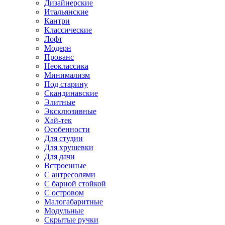
Дизайнерские
Итальянские
Кантри
Классические
Лофт
Модерн
Прованс
Неоклассика
Минимализм
Под старину
Скандинавские
Элитные
Эксклюзивные
Хай-тек
Особенности
Для студии
Для хрущевки
Для дачи
Встроенные
С антресолями
С барной стойкой
С островом
Малогабаритные
Модульные
Скрытые ручки