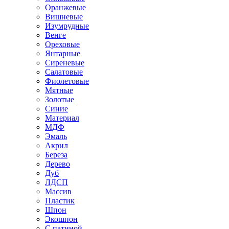
Оранжевые
Вишневые
Изумрудные
Венге
Ореховые
Янтарные
Сиреневые
Салатовые
Фиолетовые
Мятные
Золотые
Синие
Материал
МДФ
Эмаль
Акрил
Береза
Дерево
Дуб
ЛДСП
Массив
Пластик
Шпон
Экошпон
С патиной