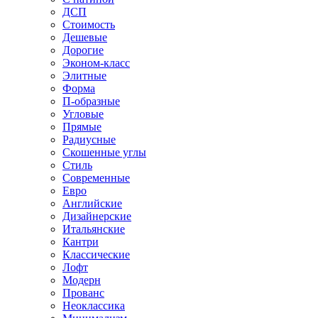
ДСП
Стоимость
Дешевые
Дорогие
Эконом-класс
Элитные
Форма
П-образные
Угловые
Прямые
Радиусные
Скошенные углы
Стиль
Современные
Евро
Английские
Дизайнерские
Итальянские
Кантри
Классические
Лофт
Модерн
Прованс
Неоклассика