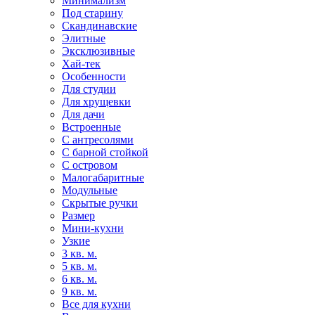
Минимализм
Под старину
Скандинавские
Элитные
Эксклюзивные
Хай-тек
Особенности
Для студии
Для хрущевки
Для дачи
Встроенные
С антресолями
С барной стойкой
С островом
Малогабаритные
Модульные
Скрытые ручки
Размер
Мини-кухни
Узкие
3 кв. м.
5 кв. м.
6 кв. м.
9 кв. м.
Все для кухни