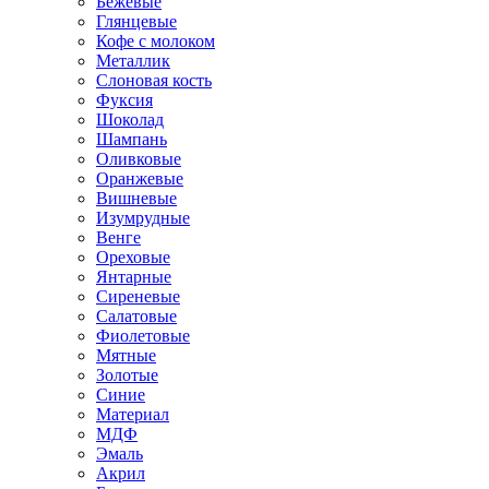
Бежевые
Глянцевые
Кофе с молоком
Металлик
Слоновая кость
Фуксия
Шоколад
Шампань
Оливковые
Оранжевые
Вишневые
Изумрудные
Венге
Ореховые
Янтарные
Сиреневые
Салатовые
Фиолетовые
Мятные
Золотые
Синие
Материал
МДФ
Эмаль
Акрил