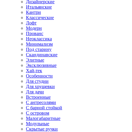
Дизайнерские
Итальянские
Кантри
Классические
Лофт
Модерн
Прованс
Неоклассика
Минимализм
Под старину
Скандинавские
Элитные
Эксклюзивные
Хай-тек
Особенности
Для студии
Для хрущевки
Для дачи
Встроенные
С антресолями
С барной стойкой
С островом
Малогабаритные
Модульные
Скрытые ручки