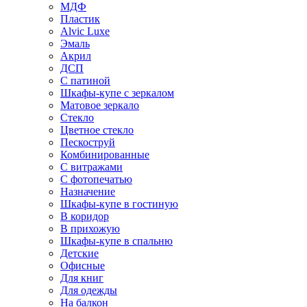
МДФ
Пластик
Alvic Luxe
Эмаль
Акрил
ДСП
С патиной
Шкафы-купе с зеркалом
Матовое зеркало
Стекло
Цветное стекло
Пескоструй
Комбинированные
С витражами
С фотопечатью
Назначение
Шкафы-купе в гостиную
В коридор
В прихожую
Шкафы-купе в спальню
Детские
Офисные
Для книг
Для одежды
На балкон