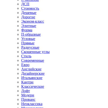
ДСП
Стоимость
Дешевые
Дорогие
Эконом-класс
Элитные
Форма
П-образные
Угловые
Прямые
Радиусные
Скошенные углы
Стиль
Современные
Евро
Английские
Дизайнерские
Итальянские
Кантри
Классические
Лофт
Модерн
Прованс
Неоклассика