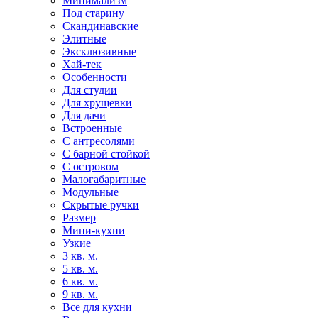
Минимализм
Под старину
Скандинавские
Элитные
Эксклюзивные
Хай-тек
Особенности
Для студии
Для хрущевки
Для дачи
Встроенные
С антресолями
С барной стойкой
С островом
Малогабаритные
Модульные
Скрытые ручки
Размер
Мини-кухни
Узкие
3 кв. м.
5 кв. м.
6 кв. м.
9 кв. м.
Все для кухни