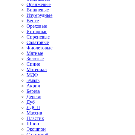
Оранжевые
Вишневые
Изумрудные
Венге
Ореховые
Янтарные
Сиреневые
Салатовые
Фиолетовые
Мятные
Золотые
Синие
Материал
МДФ
Эмаль
Акрил
Береза
Дерево
Дуб
ЛДСП
Массив
Пластик
Шпон
Экошпон
С патиной