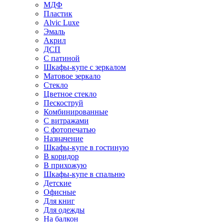
МДФ
Пластик
Alvic Luxe
Эмаль
Акрил
ДСП
С патиной
Шкафы-купе с зеркалом
Матовое зеркало
Стекло
Цветное стекло
Пескоструй
Комбинированные
С витражами
С фотопечатью
Назначение
Шкафы-купе в гостиную
В коридор
В прихожую
Шкафы-купе в спальню
Детские
Офисные
Для книг
Для одежды
На балкон