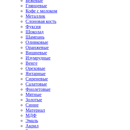
Бежевые
Глянцевые
Кофе с молоком
Металлик
Слоновая кость
Фуксия
Шоколад
Шампань
Оливковые
Оранжевые
Вишневые
Изумрудные
Венге
Ореховые
Янтарные
Сиреневые
Салатовые
Фиолетовые
Мятные
Золотые
Синие
Материал
МДФ
Эмаль
Акрил