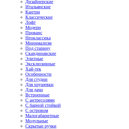
Дизайнерские
Итальянские
Кантри
Классические
Лофт
Модерн
Прованс
Неоклассика
Минимализм
Под старину
Скандинавские
Элитные
Эксклюзивные
Хай-тек
Особенности
Для студии
Для хрущевки
Для дачи
Встроенные
С антресолями
С барной стойкой
С островом
Малогабаритные
Модульные
Скрытые ручки