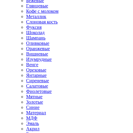
Бежевые
Глянцевые
Кофе с молоком
Металлик
Слоновая кость
Фуксия
Шоколад
Шампань
Оливковые
Оранжевые
Вишневые
Изумрудные
Венге
Ореховые
Янтарные
Сиреневые
Салатовые
Фиолетовые
Мятные
Золотые
Синие
Материал
МДФ
Эмаль
Акрил