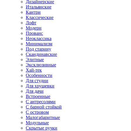
Дизайнерские
Итальянские
Кантри
Классические
Лофт
Модерн
Прованс
Неоклассика
Минимализм
Под старину
Скандинавские
Элитные
Эксклюзивные
Хай-тек
Особенности
Для студии
Для хрущевки
Для дачи
Встроенные
С антресолями
С барной стойкой
С островом
Малогабаритные
Модульные
Скрытые ручки