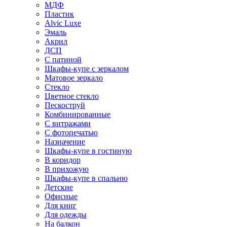
МДФ
Пластик
Alvic Luxe
Эмаль
Акрил
ДСП
С патиной
Шкафы-купе с зеркалом
Матовое зеркало
Стекло
Цветное стекло
Пескоструй
Комбинированные
С витражами
С фотопечатью
Назначение
Шкафы-купе в гостиную
В коридор
В прихожую
Шкафы-купе в спальню
Детские
Офисные
Для книг
Для одежды
На балкон