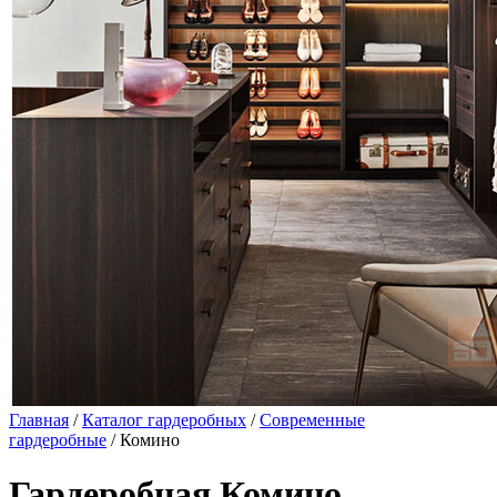
Главная
/
Каталог гардеробных
/
Современные
гардеробные
/ Комино
Гардеробная Комино