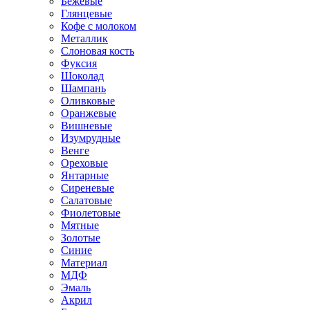
Бежевые
Глянцевые
Кофе с молоком
Металлик
Слоновая кость
Фуксия
Шоколад
Шампань
Оливковые
Оранжевые
Вишневые
Изумрудные
Венге
Ореховые
Янтарные
Сиреневые
Салатовые
Фиолетовые
Мятные
Золотые
Синие
Материал
МДФ
Эмаль
Акрил