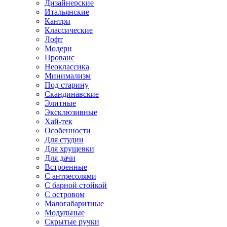
Дизайнерские
Итальянские
Кантри
Классические
Лофт
Модерн
Прованс
Неоклассика
Минимализм
Под старину
Скандинавские
Элитные
Эксклюзивные
Хай-тек
Особенности
Для студии
Для хрущевки
Для дачи
Встроенные
С антресолями
С барной стойкой
С островом
Малогабаритные
Модульные
Скрытые ручки