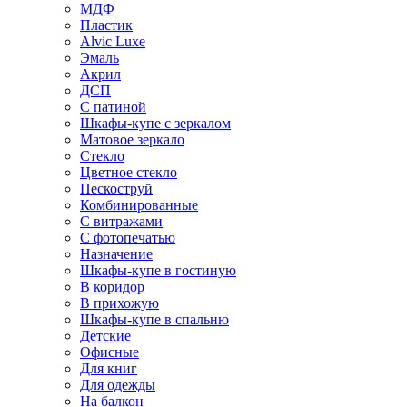
МДФ
Пластик
Alvic Luxe
Эмаль
Акрил
ДСП
С патиной
Шкафы-купе с зеркалом
Матовое зеркало
Стекло
Цветное стекло
Пескоструй
Комбинированные
С витражами
С фотопечатью
Назначение
Шкафы-купе в гостиную
В коридор
В прихожую
Шкафы-купе в спальню
Детские
Офисные
Для книг
Для одежды
На балкон