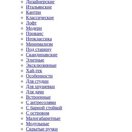
Дизайнерские
Итальянские
Кантри
Классические
Лофт
Модерн
Прованс
Неоклассика
Минимализм
Под старину
Скандинавские
Элитные
Эксклюзивные
Хай-тек
Особенности
Для студии
Для хрущевки
Для дачи
Встроенные
С антресолями
С барной стойкой
С островом
Малогабаритные
Модульные
Скрытые ручки