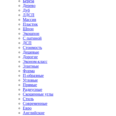
Береза
Дерево
Дуб
ЛДСП
Массив
Пластик
Шпон
Экошпон
С патиной
ДСП
Стоимость
Дешевые
Дорогие
Эконом-класс
Элитные
Форма
П-образные
Угловые
Прямые
Радиусные
Скошенные углы
Стиль
Современные
Евро
Английские