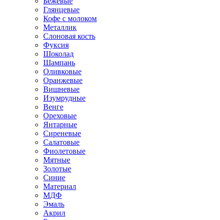
Бежевые
Глянцевые
Кофе с молоком
Металлик
Слоновая кость
Фуксия
Шоколад
Шампань
Оливковые
Оранжевые
Вишневые
Изумрудные
Венге
Ореховые
Янтарные
Сиреневые
Салатовые
Фиолетовые
Мятные
Золотые
Синие
Материал
МДФ
Эмаль
Акрил