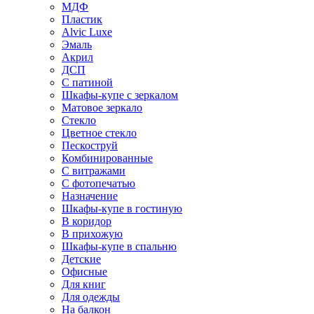
МДФ
Пластик
Alvic Luxe
Эмаль
Акрил
ДСП
С патиной
Шкафы-купе с зеркалом
Матовое зеркало
Стекло
Цветное стекло
Пескоструй
Комбинированные
С витражами
С фотопечатью
Назначение
Шкафы-купе в гостиную
В коридор
В прихожую
Шкафы-купе в спальню
Детские
Офисные
Для книг
Для одежды
На балкон