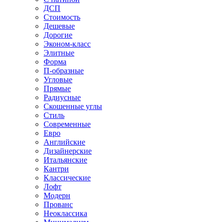
ДСП
Стоимость
Дешевые
Дорогие
Эконом-класс
Элитные
Форма
П-образные
Угловые
Прямые
Радиусные
Скошенные углы
Стиль
Современные
Евро
Английские
Дизайнерские
Итальянские
Кантри
Классические
Лофт
Модерн
Прованс
Неоклассика