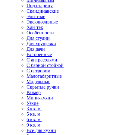
Минимализм
Под старину
Скандинавские
Элитные
Эксклюзивные
Хай-тек
Особенности
Для студии
Для хрущевки
Для дачи
Встроенные
С антресолями
С барной стойкой
С островом
Малогабаритные
Модульные
Скрытые ручки
Размер
Мини-кухни
Узкие
3 кв. м.
5 кв. м.
6 кв. м.
9 кв. м.
Все для кухни