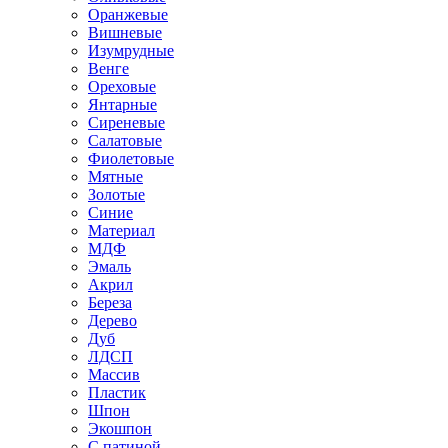
Оранжевые
Вишневые
Изумрудные
Венге
Ореховые
Янтарные
Сиреневые
Салатовые
Фиолетовые
Мятные
Золотые
Синие
Материал
МДФ
Эмаль
Акрил
Береза
Дерево
Дуб
ЛДСП
Массив
Пластик
Шпон
Экошпон
С патиной