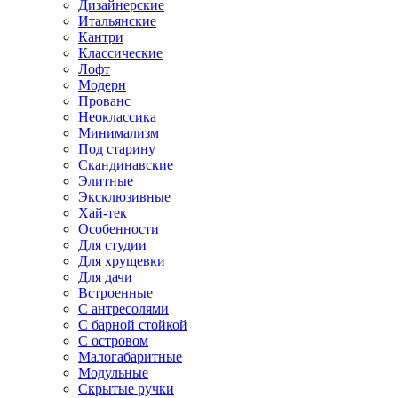
Дизайнерские
Итальянские
Кантри
Классические
Лофт
Модерн
Прованс
Неоклассика
Минимализм
Под старину
Скандинавские
Элитные
Эксклюзивные
Хай-тек
Особенности
Для студии
Для хрущевки
Для дачи
Встроенные
С антресолями
С барной стойкой
С островом
Малогабаритные
Модульные
Скрытые ручки