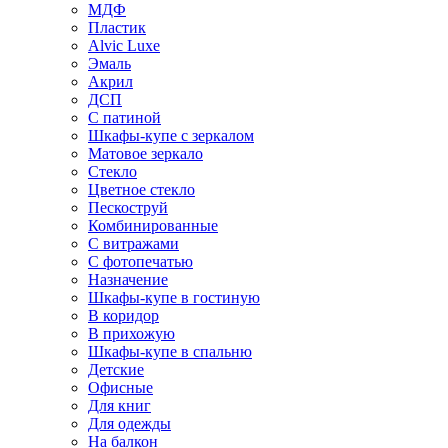
МДФ
Пластик
Alvic Luxe
Эмаль
Акрил
ДСП
С патиной
Шкафы-купе с зеркалом
Матовое зеркало
Стекло
Цветное стекло
Пескоструй
Комбинированные
С витражами
С фотопечатью
Назначение
Шкафы-купе в гостиную
В коридор
В прихожую
Шкафы-купе в спальню
Детские
Офисные
Для книг
Для одежды
На балкон