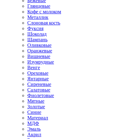
Бежевые
Глянцевые
Кофе с молоком
Металлик
Слоновая кость
Фуксия
Шоколад
Шампань
Оливковые
Оранжевые
Вишневые
Изумрудные
Венге
Ореховые
Янтарные
Сиреневые
Салатовые
Фиолетовые
Мятные
Золотые
Синие
Материал
МДФ
Эмаль
Акрил