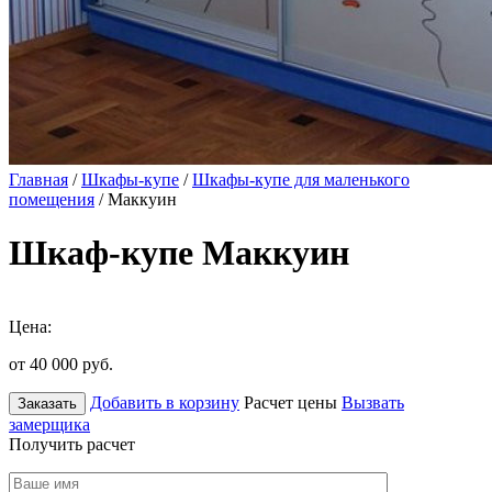
Главная
/
Шкафы-купе
/
Шкафы-купе для маленького
помещения
/ Маккуин
Шкаф-купе Маккуин
Цена:
от 40 000
руб.
Добавить в корзину
Расчет цены
Вызвать
Заказать
замерщика
Получить расчет