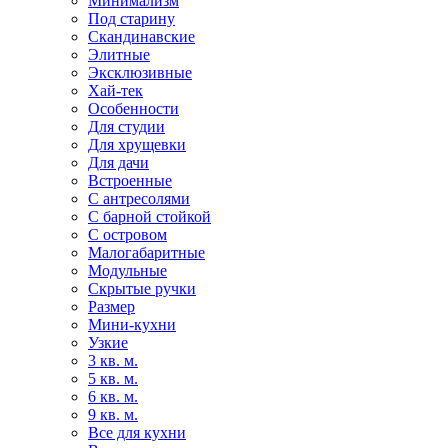
Минимализм
Под старину
Скандинавские
Элитные
Эксклюзивные
Хай-тек
Особенности
Для студии
Для хрущевки
Для дачи
Встроенные
С антресолями
С барной стойкой
С островом
Малогабаритные
Модульные
Скрытые ручки
Размер
Мини-кухни
Узкие
3 кв. м.
5 кв. м.
6 кв. м.
9 кв. м.
Все для кухни