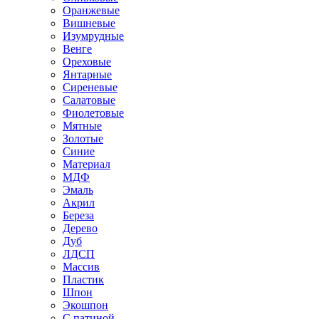
Оранжевые
Вишневые
Изумрудные
Венге
Ореховые
Янтарные
Сиреневые
Салатовые
Фиолетовые
Мятные
Золотые
Синие
Материал
МДФ
Эмаль
Акрил
Береза
Дерево
Дуб
ЛДСП
Массив
Пластик
Шпон
Экошпон
С патиной