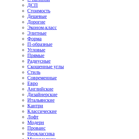
ДСП
Стоимость
Дешевые
Дорогие
Эконом-класс
Элитные
Форма
П-образные
Угловые
Прямые
Радиусные
Скошенные углы
Стиль
Современные
Евро
Английские
Дизайнерские
Итальянские
Кантри
Классические
Лофт
Модерн
Прованс
Неоклассика