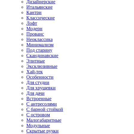
Дизайнерские
Итальянские
Кантри
Классические
Лофт
Модерн
Прованс
Неоклассика
Минимализм
Под старину
Скандинавские
Элитные
Эксклюзивные
Хай-тек
Особенности
Для студии
Для хрущевки
Для дачи
Встроенные
С антресолями
С барной стойкой
С островом
Малогабаритные
Модульные
Скрытые ручки