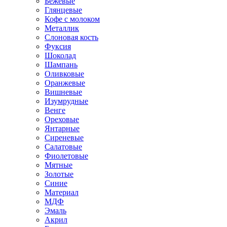
Бежевые
Глянцевые
Кофе с молоком
Металлик
Слоновая кость
Фуксия
Шоколад
Шампань
Оливковые
Оранжевые
Вишневые
Изумрудные
Венге
Ореховые
Янтарные
Сиреневые
Салатовые
Фиолетовые
Мятные
Золотые
Синие
Материал
МДФ
Эмаль
Акрил