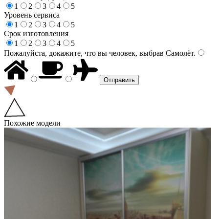
1
2
3
4
5
Уровень сервиса
1
2
3
4
5
Срок изготовления
1
2
3
4
5
Пожалуйста, докажите, что вы человек, выбрав
Самолёт
.
Похожие модели