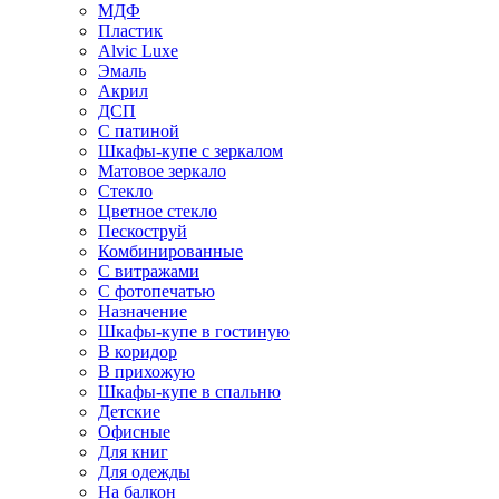
МДФ
Пластик
Alvic Luxe
Эмаль
Акрил
ДСП
С патиной
Шкафы-купе с зеркалом
Матовое зеркало
Стекло
Цветное стекло
Пескоструй
Комбинированные
С витражами
С фотопечатью
Назначение
Шкафы-купе в гостиную
В коридор
В прихожую
Шкафы-купе в спальню
Детские
Офисные
Для книг
Для одежды
На балкон