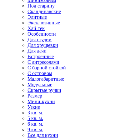
Минимализм
Под старину
Скандинавские
Элитные
Эксклюзивные
Хай-тек
Особенности
Для студии
Для хрущевки
Для дачи
Встроенные
С антресолями
С барной стойкой
С островом
Малогабаритные
Модульные
Скрытые ручки
Размер
Мини-кухни
Узкие
3 кв. м.
5 кв. м.
6 кв. м.
9 кв. м.
Все для кухни