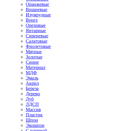
Оранжевые
Вишневые
Изумрудные
Венге
Ореховые
Янтарные
Сиреневые
Салатовые
Фиолетовые
Мятные
Золотые
Синие
Материал
МДФ
Эмаль
Акрил
Береза
Дерево
Дуб
ЛДСП
Массив
Пластик
Шпон
Экошпон
С патиной