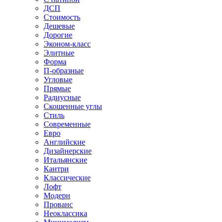
ДСП
Стоимость
Дешевые
Дорогие
Эконом-класс
Элитные
Форма
П-образные
Угловые
Прямые
Радиусные
Скошенные углы
Стиль
Современные
Евро
Английские
Дизайнерские
Итальянские
Кантри
Классические
Лофт
Модерн
Прованс
Неоклассика