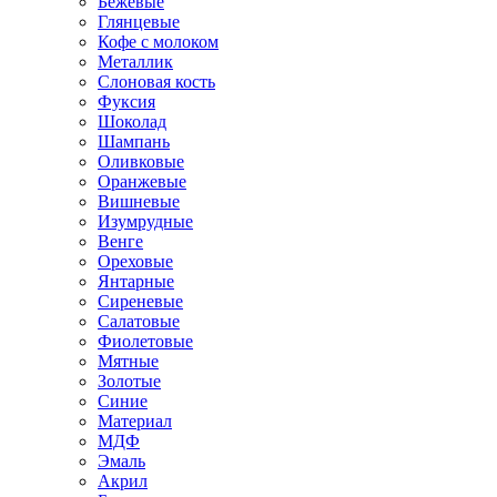
Бежевые
Глянцевые
Кофе с молоком
Металлик
Слоновая кость
Фуксия
Шоколад
Шампань
Оливковые
Оранжевые
Вишневые
Изумрудные
Венге
Ореховые
Янтарные
Сиреневые
Салатовые
Фиолетовые
Мятные
Золотые
Синие
Материал
МДФ
Эмаль
Акрил