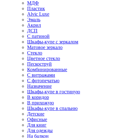
МДФ
Пластик
Alvic Luxe
Эмаль
Акрил
ДСП
С патиной
Шкафы-купе с зеркалом
Матовое зеркало
Стекло
Цветное стекло
Пескоструй
Комбинированные
С витражами
С фотопечатью
Назначение
Шкафы-купе в гостиную
В коридор
В прихожую
Шкафы-купе в спальню
Детские
Офисные
Для книг
Для одежды
На балкон