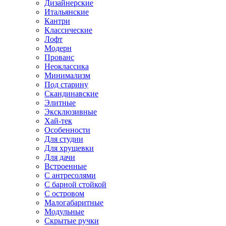
Дизайнерские
Итальянские
Кантри
Классические
Лофт
Модерн
Прованс
Неоклассика
Минимализм
Под старину
Скандинавские
Элитные
Эксклюзивные
Хай-тек
Особенности
Для студии
Для хрущевки
Для дачи
Встроенные
С антресолями
С барной стойкой
С островом
Малогабаритные
Модульные
Скрытые ручки