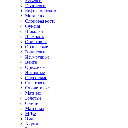
Бежевые
Глянцевые
Кофе с молоком
Металлик
Слоновая кость
Фуксия
Шоколад
Шампань
Оливковые
Оранжевые
Вишневые
Изумрудные
Венге
Ореховые
Янтарные
Сиреневые
Салатовые
Фиолетовые
Мятные
Золотые
Синие
Материал
МДФ
Эмаль
Акрил