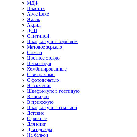
МДФ
Пластик
Alvic Luxe
Эмаль
Акрил
ДСП
С патиной
Шкафы-купе с зеркалом
Матовое зеркало
Стекло
Цветное стекло
Пескоструй
Комбинированные
С витражами
С фотопечатью
Назначение
Шкафы-купе в гостиную
В коридор
В прихожую
Шкафы-купе в спальню
Детские
Офисные
Для книг
Для одежды
На балкон