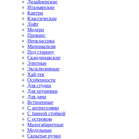
Дизайнерские
Итальянские
Кантри
Классические
Лофт
Модерн
Прованс
Неоклассика
Минимализм
Под старину
Скандинавские
Элитные
Эксклюзивные
Хай-тек
Особенности
Для студии
Для хрущевки
Для дачи
Встроенные
С антресолями
С барной стойкой
С островом
Малогабаритные
Модульные
Скрытые ручки