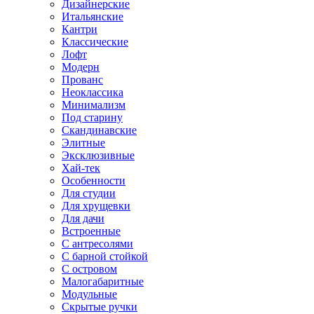
Дизайнерские
Итальянские
Кантри
Классические
Лофт
Модерн
Прованс
Неоклассика
Минимализм
Под старину
Скандинавские
Элитные
Эксклюзивные
Хай-тек
Особенности
Для студии
Для хрущевки
Для дачи
Встроенные
С антресолями
С барной стойкой
С островом
Малогабаритные
Модульные
Скрытые ручки