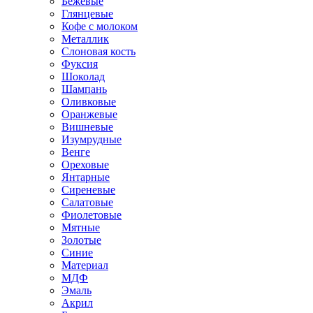
Бежевые
Глянцевые
Кофе с молоком
Металлик
Слоновая кость
Фуксия
Шоколад
Шампань
Оливковые
Оранжевые
Вишневые
Изумрудные
Венге
Ореховые
Янтарные
Сиреневые
Салатовые
Фиолетовые
Мятные
Золотые
Синие
Материал
МДФ
Эмаль
Акрил