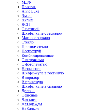
МДФ
Пластик
Alvic Luxe
Эмаль
Акрил
ДСП
С патиной
Шкафы-купе с зеркалом
Матовое зеркало
Стекло
Цветное стекло
Пескоструй
Комбинированные
С витражами
С фотопечатью
Назначение
Шкафы-купе в гостиную
В коридор
В прихожую
Шкафы-купе в спальню
Детские
Офисные
Для книг
Для одежды
На балкон