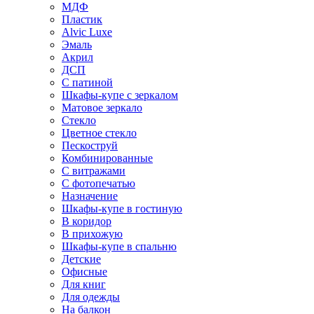
МДФ
Пластик
Alvic Luxe
Эмаль
Акрил
ДСП
С патиной
Шкафы-купе с зеркалом
Матовое зеркало
Стекло
Цветное стекло
Пескоструй
Комбинированные
С витражами
С фотопечатью
Назначение
Шкафы-купе в гостиную
В коридор
В прихожую
Шкафы-купе в спальню
Детские
Офисные
Для книг
Для одежды
На балкон