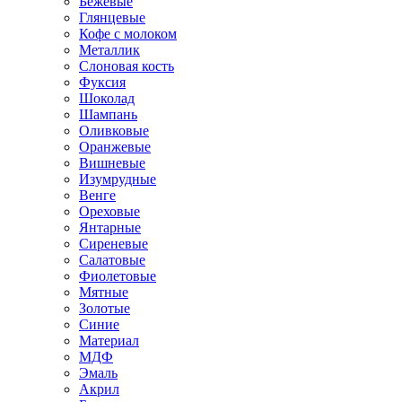
Бежевые
Глянцевые
Кофе с молоком
Металлик
Слоновая кость
Фуксия
Шоколад
Шампань
Оливковые
Оранжевые
Вишневые
Изумрудные
Венге
Ореховые
Янтарные
Сиреневые
Салатовые
Фиолетовые
Мятные
Золотые
Синие
Материал
МДФ
Эмаль
Акрил