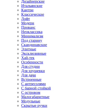
Дизайнерские
Итальянские
Кантри
Классические
Лофт
Модерн
Прованс
Неоклассика
Минимализм
Под старину
Скандинавские
Элитные
Эксклюзивные
Хай-тек
Особенности
Для студии
Для хрущевки
Для дачи
Встроенные
С антресолями
С барной стойкой
С островом
Малогабаритные
Модульные
Скрытые ручки