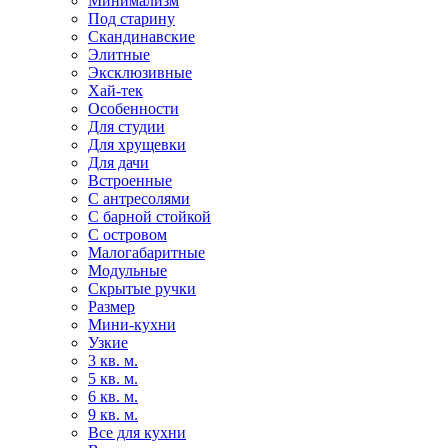
Минимализм
Под старину
Скандинавские
Элитные
Эксклюзивные
Хай-тек
Особенности
Для студии
Для хрущевки
Для дачи
Встроенные
С антресолями
С барной стойкой
С островом
Малогабаритные
Модульные
Скрытые ручки
Размер
Мини-кухни
Узкие
3 кв. м.
5 кв. м.
6 кв. м.
9 кв. м.
Все для кухни