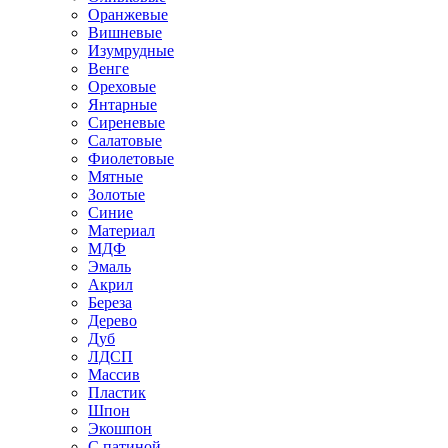
Оранжевые
Вишневые
Изумрудные
Венге
Ореховые
Янтарные
Сиреневые
Салатовые
Фиолетовые
Мятные
Золотые
Синие
Материал
МДФ
Эмаль
Акрил
Береза
Дерево
Дуб
ЛДСП
Массив
Пластик
Шпон
Экошпон
С патиной