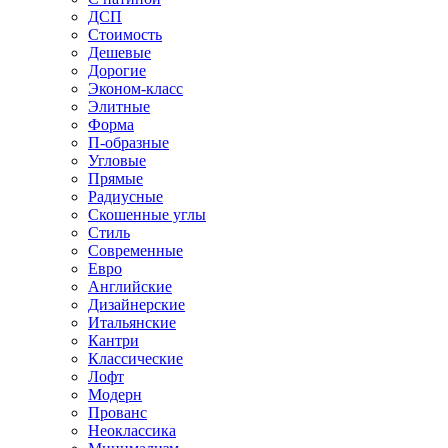
ДСП
Стоимость
Дешевые
Дорогие
Эконом-класс
Элитные
Форма
П-образные
Угловые
Прямые
Радиусные
Скошенные углы
Стиль
Современные
Евро
Английские
Дизайнерские
Итальянские
Кантри
Классические
Лофт
Модерн
Прованс
Неоклассика