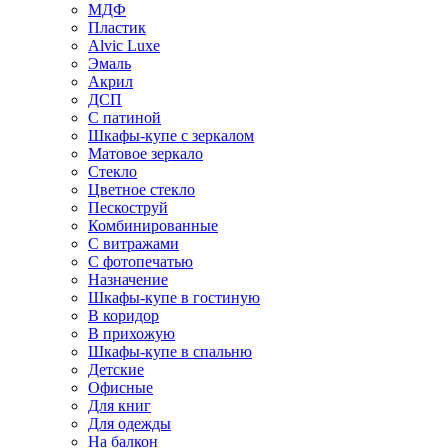
МДФ
Пластик
Alvic Luxe
Эмаль
Акрил
ДСП
С патиной
Шкафы-купе с зеркалом
Матовое зеркало
Стекло
Цветное стекло
Пескоструй
Комбинированные
С витражами
С фотопечатью
Назначение
Шкафы-купе в гостиную
В коридор
В прихожую
Шкафы-купе в спальню
Детские
Офисные
Для книг
Для одежды
На балкон