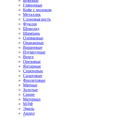
Бежевые
Глянцевые
Кофе с молоком
Металлик
Слоновая кость
Фуксия
Шоколад
Шампань
Оливковые
Оранжевые
Вишневые
Изумрудные
Венге
Ореховые
Янтарные
Сиреневые
Салатовые
Фиолетовые
Мятные
Золотые
Синие
Материал
МДФ
Эмаль
Акрил