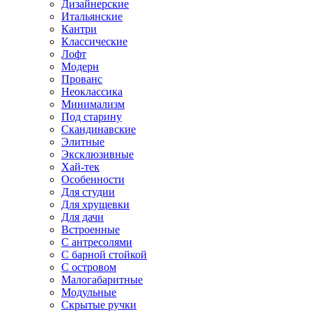
Дизайнерские
Итальянские
Кантри
Классические
Лофт
Модерн
Прованс
Неоклассика
Минимализм
Под старину
Скандинавские
Элитные
Эксклюзивные
Хай-тек
Особенности
Для студии
Для хрущевки
Для дачи
Встроенные
С антресолями
С барной стойкой
С островом
Малогабаритные
Модульные
Скрытые ручки