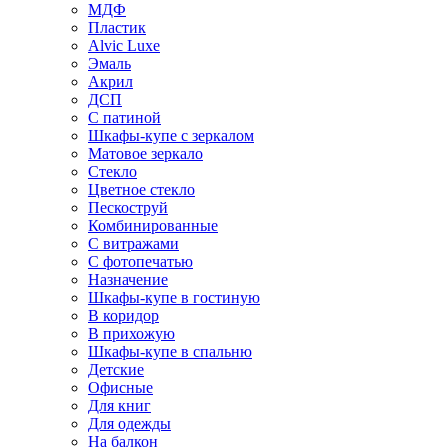
МДФ
Пластик
Alvic Luxe
Эмаль
Акрил
ДСП
С патиной
Шкафы-купе с зеркалом
Матовое зеркало
Стекло
Цветное стекло
Пескоструй
Комбинированные
С витражами
С фотопечатью
Назначение
Шкафы-купе в гостиную
В коридор
В прихожую
Шкафы-купе в спальню
Детские
Офисные
Для книг
Для одежды
На балкон