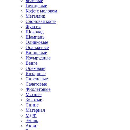
Бежевые
Глянцевые
Кофе с молоком
Металлик
Слоновая кость
Фуксия
Шоколад
Шампань
Оливковые
Оранжевые
Вишневые
Изумрудные
Венге
Ореховые
Янтарные
Сиреневые
Салатовые
Фиолетовые
Мятные
Золотые
Синие
Материал
МДФ
Эмаль
Акрил