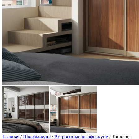
Главная
/
Шкафы-купе
/
Встроенные шкафы-купе
/ Танкери