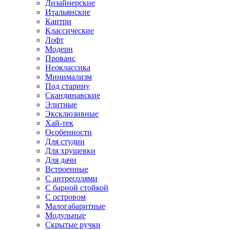
Дизайнерские
Итальянские
Кантри
Классические
Лофт
Модерн
Прованс
Неоклассика
Минимализм
Под старину
Скандинавские
Элитные
Эксклюзивные
Хай-тек
Особенности
Для студии
Для хрущевки
Для дачи
Встроенные
С антресолями
С барной стойкой
С островом
Малогабаритные
Модульные
Скрытые ручки