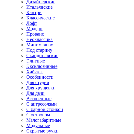
Дизайнерские
Итальянские
Кантри
Классические
Лофт
Модерн
Прованс
Неоклассика
Минимализм
Под старину
Скандинавские
Элитные
Эксклюзивные
Хай-тек
Особенности
Для студии
Для хрущевки
Для дачи
Встроенные
С антресолями
С барной стойкой
С островом
Малогабаритные
Модульные
Скрытые ручки