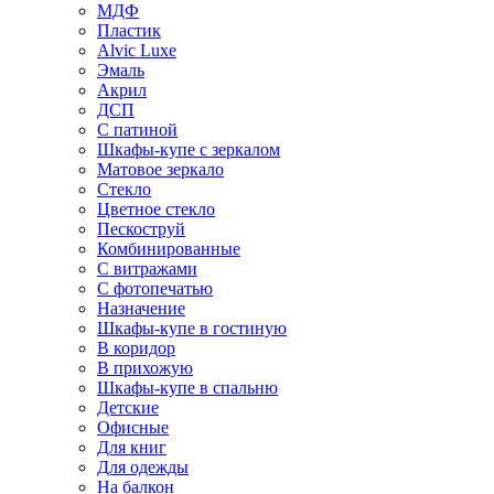
МДФ
Пластик
Alvic Luxe
Эмаль
Акрил
ДСП
С патиной
Шкафы-купе с зеркалом
Матовое зеркало
Стекло
Цветное стекло
Пескоструй
Комбинированные
С витражами
С фотопечатью
Назначение
Шкафы-купе в гостиную
В коридор
В прихожую
Шкафы-купе в спальню
Детские
Офисные
Для книг
Для одежды
На балкон