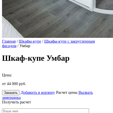
Главная
/
Шкафы-купе
/
Шкафы-купе с закругленным
фасадом
/ Умбар
Шкаф-купе Умбар
Цена:
от 44 000
руб.
Добавить в корзину
Расчет цены
Вызвать
Заказать
замерщика
Получить расчет