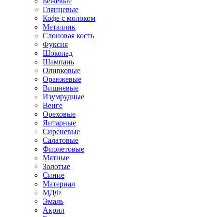
Бежевые
Глянцевые
Кофе с молоком
Металлик
Слоновая кость
Фуксия
Шоколад
Шампань
Оливковые
Оранжевые
Вишневые
Изумрудные
Венге
Ореховые
Янтарные
Сиреневые
Салатовые
Фиолетовые
Мятные
Золотые
Синие
Материал
МДФ
Эмаль
Акрил