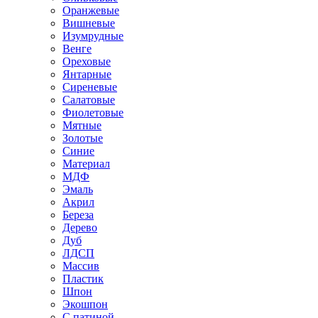
Оранжевые
Вишневые
Изумрудные
Венге
Ореховые
Янтарные
Сиреневые
Салатовые
Фиолетовые
Мятные
Золотые
Синие
Материал
МДФ
Эмаль
Акрил
Береза
Дерево
Дуб
ЛДСП
Массив
Пластик
Шпон
Экошпон
С патиной