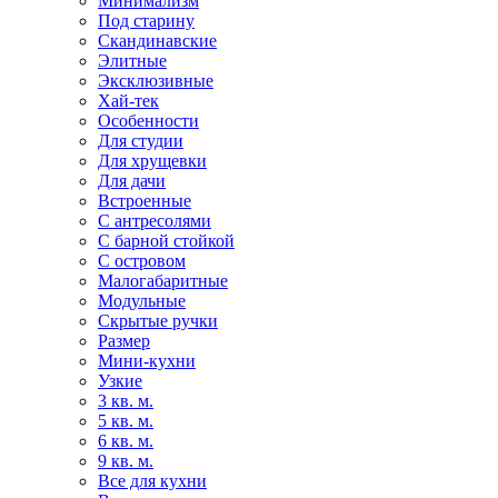
Минимализм
Под старину
Скандинавские
Элитные
Эксклюзивные
Хай-тек
Особенности
Для студии
Для хрущевки
Для дачи
Встроенные
С антресолями
С барной стойкой
С островом
Малогабаритные
Модульные
Скрытые ручки
Размер
Мини-кухни
Узкие
3 кв. м.
5 кв. м.
6 кв. м.
9 кв. м.
Все для кухни