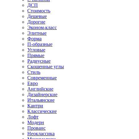
ДСП
Стоимость
Дешевые
Дорогие
Эконом-класс
Элитные
Форма
П-образные
Угловые
Прямые
Радиусные
Скошенные углы
Стиль
Современные
Евро
Английские
Дизайнерские
Итальянские
Кантри
Классические
Лофт
Модерн
Прованс
Неоклассика