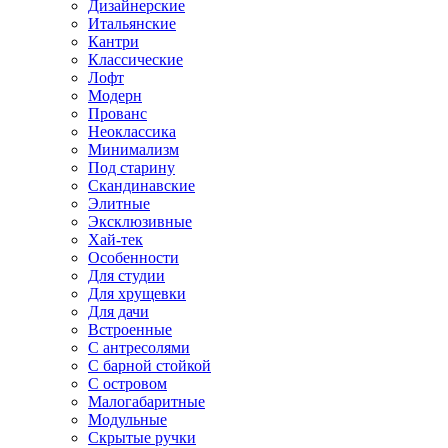
Дизайнерские
Итальянские
Кантри
Классические
Лофт
Модерн
Прованс
Неоклассика
Минимализм
Под старину
Скандинавские
Элитные
Эксклюзивные
Хай-тек
Особенности
Для студии
Для хрущевки
Для дачи
Встроенные
С антресолями
С барной стойкой
С островом
Малогабаритные
Модульные
Скрытые ручки