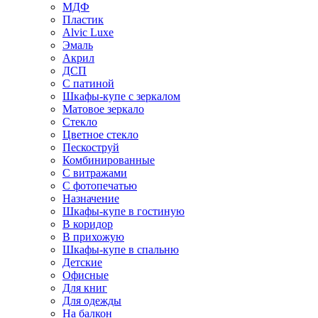
МДФ
Пластик
Alvic Luxe
Эмаль
Акрил
ДСП
С патиной
Шкафы-купе с зеркалом
Матовое зеркало
Стекло
Цветное стекло
Пескоструй
Комбинированные
С витражами
С фотопечатью
Назначение
Шкафы-купе в гостиную
В коридор
В прихожую
Шкафы-купе в спальню
Детские
Офисные
Для книг
Для одежды
На балкон