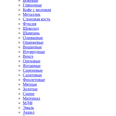
Бежевые
Глянцевые
Кофе с молоком
Металлик
Слоновая кость
Фуксия
Шоколад
Шампань
Оливковые
Оранжевые
Вишневые
Изумрудные
Венге
Ореховые
Янтарные
Сиреневые
Салатовые
Фиолетовые
Мятные
Золотые
Синие
Материал
МДФ
Эмаль
Акрил