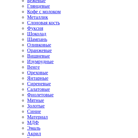
Бежевые
Глянцевые
Кофе с молоком
Металлик
Слоновая кость
Фуксия
Шоколад
Шампань
Оливковые
Оранжевые
Вишневые
Изумрудные
Венге
Ореховые
Янтарные
Сиреневые
Салатовые
Фиолетовые
Мятные
Золотые
Синие
Материал
МДФ
Эмаль
Акрил