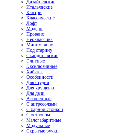
Дизайнерские
Итальянские
Кантри
Классические
Лофт
Модерн
Прованс
Неоклассика
Минимализм
Под старину
Скандинавские
Элитные
Эксклюзивные
Хай-тек
Особенности
Для студии
Для хрущевки
Для дачи
Встроенные
С антресолями
С барной стойкой
С островом
Малогабаритные
Модульные
Скрытые ручки