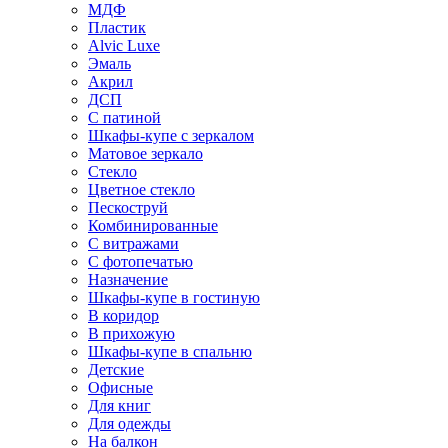
МДФ
Пластик
Alvic Luxe
Эмаль
Акрил
ДСП
С патиной
Шкафы-купе с зеркалом
Матовое зеркало
Стекло
Цветное стекло
Пескоструй
Комбинированные
С витражами
С фотопечатью
Назначение
Шкафы-купе в гостиную
В коридор
В прихожую
Шкафы-купе в спальню
Детские
Офисные
Для книг
Для одежды
На балкон